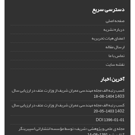
دسترسی سریع
صفحه اصلی
درباره نشریه
اعضای هیات تحریریه
ارسال مقاله
تماس با ما
نقشه سایت
آخرین اخبار
کسب رتبه الف مجله مهندسی عمران شریف از وزارت عتف در ارزیابی سال
1403
1404-08-18
کسب رتبه الف مجله مهندسی عمران شریف از وزارت عتف در ارزیابی سال
1402
1403-05-20
DOI
1396-01-01
مجله ی علمی و پژوهشی «شریف» توسط مؤسسه انتشاراتی اسپیرینگر
آنلاین شد
1391-08-14