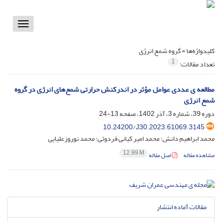
Toggle
vigation
کلیدواژه‌ها =
گروه شمع انرژی
1
تعداد مقالات:
مطالعه ی عددی عوامل مؤثر در اندرکنش حرارتی شمع‌های انرژی در گروه
شمع انرژی
دوره 39، شماره 3، آذر 1402، صفحه
13-24
10.24200/J30.2023.61069.3145
محمد ابراهیم دانش؛ محمد امیر کیانی فردوئی؛ محمد نوروزعلیایی
12.99 M
مشاهده مقاله
اصل مقاله
مقالات آماده انتشار