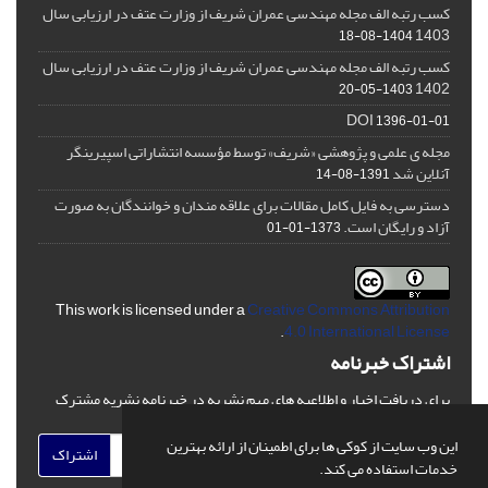
کسب رتبه الف مجله مهندسی عمران شریف از وزارت عتف در ارزیابی سال
1403
1404-08-18
کسب رتبه الف مجله مهندسی عمران شریف از وزارت عتف در ارزیابی سال
1402
1403-05-20
DOI
1396-01-01
مجله ی علمی و پژوهشی «شریف» توسط مؤسسه انتشاراتی اسپیرینگر
آنلاین شد
1391-08-14
دسترسی به فایل کامل مقالات برای علاقه مندان و خوانندگان به صورت
آزاد و رایگان است.
1373-01-01
This work is licensed under a
Creative Commons Attribution
.
4.0 International License
اشتراک خبرنامه
برای دریافت اخبار و اطلاعیه های مهم نشریه در خبرنامه نشریه مشترک
شوید.
این وب سایت از کوکی ها برای اطمینان از ارائه بهترین
اشتراک
خدمات استفاده می کند.