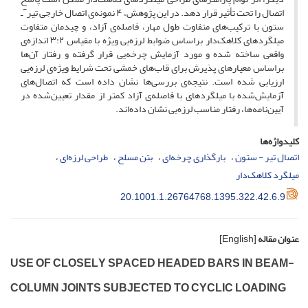
اتصال را تحت تأثیر قرار دهد. در این پژوهش، ۴ نمونه‌ی اتصال خارجی تیرٓـ
ستون با ترکیب‌های متفاوت طول مهار، فاصله‌ی آزاد، و چیدمان متفاوت
میلگردهای کلاهک‌دار براساس ضوابط لرزه‌یی ویژه با مقیاس ۳:۲ اندازه‌ی
واقعی ساخته شده و مورد آزمایش چرخه‌یی قرار گرفته و رفتار آن‌ها
براساس معیارهای پذیرش برای قاب‌های خمشی تحت شرایط ویژه‌ی لرزه‌یی
ارزیابی شده است. نتیجه‌ی بررسی‌ها نشان داده است که اتصال‌های
آزمایش‌شده با میلگردهای با فاصله‌ی آزاد کمتر از مقدار تعیین‌شده در
آیین‌نامه‌ها، رفتار مناسب لرزه‌یی نشان داده‌اند.
کلیدواژه‌ها
اتصال تیر - ستون
بارگذاری چرخه‌ای
بتن مسلح
طراحی لرزه‌ای
میلگرد کلاهک‌دار
20.1001.1.26764768.1395.322.42.6.9
عنوان مقاله
[English]
U‌S‌E O‌F C‌L‌O‌S‌E‌L‌Y S‌P‌A‌C‌E‌D H‌E‌A‌D‌E‌D B‌A‌R‌S I‌N B‌E‌A‌M-
C‌O‌L‌U‌M‌N J‌O‌I‌N‌T‌S S‌U‌B‌J‌E‌C‌T‌E‌D T‌O C‌Y‌C‌L‌I‌C L‌O‌A‌D‌I‌N‌G