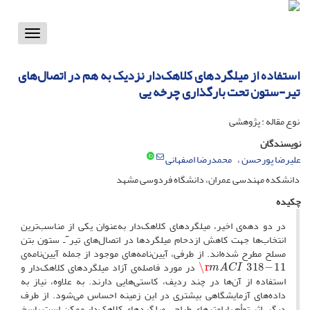
Toggle
vigation
استفاده از میلگردهای کلاهک‌دار نزدیک به هم در اتصال‌های
تیر-ستون تحت بارگذاری چرخه‌ یی
نوع مقاله : پژوهشی
نویسندگان
علیرضا پورحسن
محمدرضا اصفهانی
دانشکده مهندسی عمران، دانشگاه فردوسی مشهد
چکیده
در دو دهه‌ی اخیر، میلگردهای کلاهک‌دار به‌عنوان یکی از مناسب‌ترین
انتخاب‌ها جهت کاهش ازدحام میلگردها در اتصال‌های تیرٓـ ستون بتن
مسلح مطرح شده‌اند. از طرفی، آیین‌نامه‌های موجود از جمله آیین‌نامه‌ی
m
A
C
I
318
−
11
\r
در مورد فاصله‌ی آزاد میلگردهای کلاهک‌دار و
استفاده از آن‌ها در چند ردیف، کاستی‌هایی دارند. به علاوه، نیاز به
داده‌های آزمایشگاهی بیشتری در این زمینه احساس می‌شود. از طرف
دیگر، اثر توأم پارامترهای طراحی میلگردهای کلاهک‌دار ممکن است پاسخ