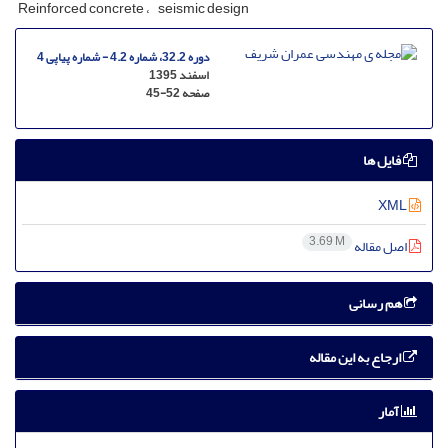
R‌e‌i‌n‌f‌o‌r‌c‌e‌d c‌o‌n‌c‌r‌e‌t‌e
s‌e‌i‌s‌m‌i‌c d‌e‌s‌i‌g‌n
دوره 32.2، شماره 4.2 - شماره پیاپی 4
اسفند 1395
صفحه
45-52
فایل ها
XML
3.69 M
اصل مقاله
هم رسانی
ارجاع به این مقاله
آمار