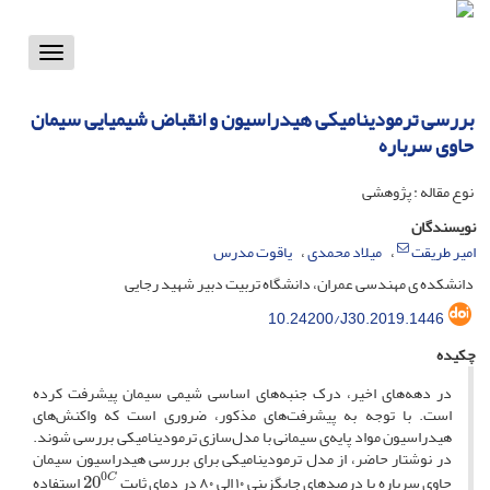
Toggle
vigation
بررسی ترمودینامیکی هیدراسیون و انقباض شیمیایی سیمان
حاوی سرباره
نوع مقاله : پژوهشی
نویسندگان
امیر طریقت
میلاد محمدی
یاقوت مدرس
دانشکده ی مهندسی عمران، دانشگاه تربیت دبیر شهید رجایی
10.24200/J30.2019.1446
چکیده
در دهه‌های اخیر، درک جنبه‌های اساسی شیمی سیمان پیشرفت کرده
است. با توجه به پیشرفت‌های مذکور، ضروری است که واکنش‌های
هیدراسیون مواد پایه‌ی سیمانی با مدل‌سازی ترمودینامیکی بررسی شوند.
در نوشتار حاضر، از مدل ترمودینامیکی برای بررسی هیدراسیون سیمان
20
0
C
حاوی سرباره با درصدهای جایگزینی ۱۰ الی ۸۰ در دمای ثابت
استفاده