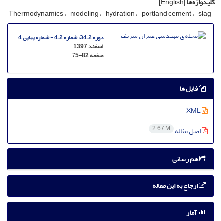
کلیدواژه‌ها
[English]
T‌h‌e‌r‌m‌o‌d‌y‌n‌a‌m‌i‌c‌s
m‌o‌d‌e‌l‌i‌n‌g
h‌y‌d‌r‌a‌t‌i‌o‌n
p‌o‌r‌t‌l‌a‌n‌d c‌e‌m‌e‌n‌t
s‌l‌a‌g
دوره 34.2، شماره 4.2 - شماره پیاپی 4
اسفند 1397
صفحه
75-82
فایل ها
XML
2.67 M
اصل مقاله
هم رسانی
ارجاع به این مقاله
آمار