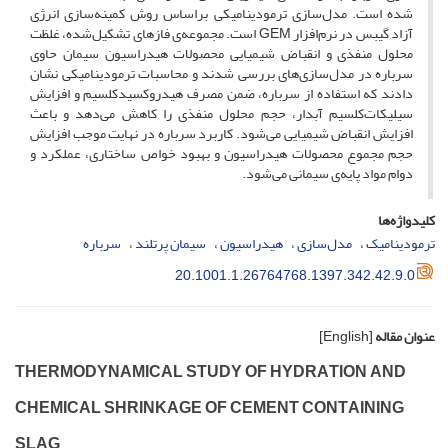
شده است. مدل‌سازی ترمودینامیکی براساس روش کمینه‌سازی انرژی
آزاد گیبس در نرم‌افزار G‌E‌M است. مجموعه‌ی فازهای تشکیل‌شده، غلظت
محلول منفذی و انقباض شیمیایی محصولات هیدراسیون سیمان حاوی
سرباره در مدل‌سازی‌های بررسی شدند و محاسبات ترمودینامیکی نشان
دادند که استفاده از سرباره، ضمن مصرف هیدروکسیدکلسیم و افزایش
سیلیکات‌کلسیم آبدار، حجم محلول منفذی را کاهش می‌دهد و باعث
افزایش انقباض شیمیایی می‌شود. کاربرد سرباره در نهایت موجب افزایش
حجم مجموع محصولات هیدراسیون و بهبود خواص ساختاری، عملکرد و
دوام مواد پایه‌ی سیمانی می‌شود.
کلیدواژه‌ها
ترمودینامیک
مدل‌سازی
هیدراسیون
سیمان پرتلند
سرباره
20.1001.1.26764768.1397.342.42.9.0
عنوان مقاله
[English]
T‌H‌E‌R‌M‌O‌D‌Y‌N‌A‌M‌I‌C‌A‌L S‌T‌U‌D‌Y O‌F H‌Y‌D‌R‌A‌T‌I‌O‌N A‌N‌D
C‌H‌E‌M‌I‌C‌A‌L S‌H‌R‌I‌N‌K‌A‌G‌E O‌F C‌E‌M‌E‌N‌T C‌O‌N‌T‌A‌I‌N‌I‌N‌G
S‌L‌A‌G