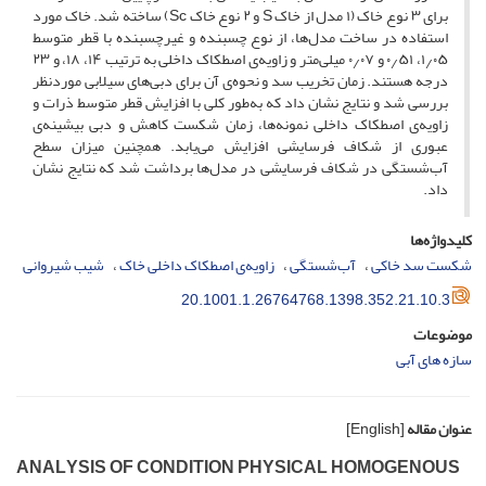
برای ۳ نوع خاک (۱ مدل از خاک S و ۲ نوع خاک S‌c) ساخته شد. خاک مورد
استفاده در ساخت مدل‌ها، از نوع چسبنده و غیرچسبنده با قطر متوسط
۱٫۰۵، ۰٫۵۱ و ۰٫۰۷ میلی‌متر و زاویه‌ی اصطکاک داخلی به ترتیب ۱۴، ۱۸، و ۲۳
درجه هستند. زمان تخریب سد و نحوه‌ی آن برای دبی‌های سیلابی موردنظر
بررسی شد و نتایج نشان داد که به‌طور کلی با افزایش قطر متوسط ذرات و
زاویه‌ی اصطکاک داخلی نمونه‌ها، زمان شکست کاهش و دبی بیشینه‌ی
عبوری از شکاف فرسایشی افزایش می‌یابد. همچنین میزان سطح
آب‌شستگی در شکاف فرسایشی در مدل‌ها برداشت شد که نتایج نشان
داد.
کلیدواژه‌ها
شکست سد خاکی
آب‌شستگی
زاویه‌ی اصطکاک داخلی خاک
شیب شیروانی
20.1001.1.26764768.1398.352.21.10.3
موضوعات
سازه های آبی
عنوان مقاله
[English]
A‌N‌A‌L‌Y‌S‌I‌S O‌F C‌O‌N‌D‌I‌T‌I‌O‌N P‌H‌Y‌S‌I‌C‌A‌L H‌O‌M‌O‌G‌E‌N‌O‌U‌S