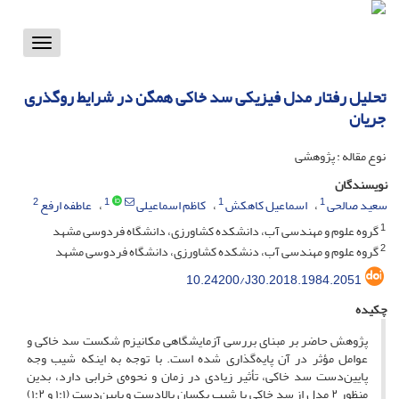
Toggle
vigation
تحلیل رفتار مدل فیزیکی سد خاکی همگن در شرایط روگذری
جریان
نوع مقاله : پژوهشی
نویسندگان
2
1
1
1
سعید صالحی
اسماعیل کاهکش
کاظم اسماعیلی
عاطفه ارفع
1
گروه علوم و مهندسی آب، دانشکده کشاورزی، دانشگاه فردوسی مشهد
2
گروه علوم و مهندسی آب، دنشکده کشاورزی، دانشگاه فردوسی مشهد
10.24200/J30.2018.1984.2051
چکیده
پژوهش حاضر بر مبنای بررسی آزمایشگاهی مکانیزم شکست سد خاکی و
عوامل مؤثر در آن پایه‌گذاری شده است. با توجه به اینکه شیب وجه
پایین‌دست سد خاکی، تأثیر زیادی در زمان و نحوه‌ی خرابی دارد، بدین
منظور ۲ مدل از سد خاکی با شیب یکسان بالادست و پایین‌دست (۱:۱ و ۱:۲)