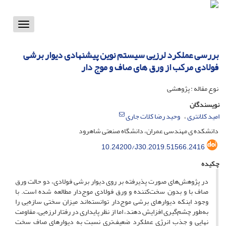
Toggle
vigation
بررسی عملکرد لرزیی سیستم نوین پیشنهادی دیوار برشی
فولادی مرکب از ورق ‏‏های صاف و موج ‏دار
نوع مقاله : پژوهشی
نویسندگان
امید کلانتری
وحید رضا کلات جاری
دانشکده ی مهندسی عمران، دانشگاه صنعتی شاهرود
10.24200/J30.2019.51566.2416
چکیده
در پژوهش‌های صورت پذیرفته بر روی دیوار برشی فولادی، دو حالت ورق
صاف با و بدون سخت‌کننده و ورق فولادی موج‌دار مطالعه شده است. با
وجود اینکه دیوارهای برشی موج‌دار توانسته‌اند میزان سختی سازه‌یی را
به‌طور چشم‌گیری افزایش دهند، اما از نظر پایداری در رفتار لرزه‌یی، مقاومت
نهایی و جذب انرژی عملکرد ضعیف‌تری نسبت به دیوارهای صاف سخت