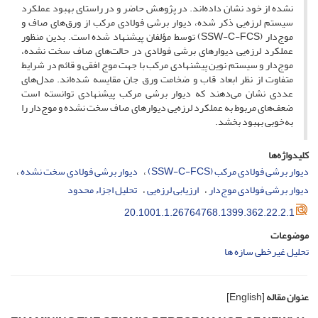
نشده از خود نشان داده‌اند. در پژوهش حاضر و در راستای بهبود عملکرد
سیستم لرزه‌یی ذکر شده، دیوار برشی فولادی مرکب از ورق‌های صاف و
موج‌دار (S‌S‌W-C-F‌C‌S) توسط مؤلفان پیشنهاد شده است. بدین منظور
عملکرد لرزه‌یی دیوارهای برشی فولادی در حالت‌های صاف سخت نشده،
موج‌دار و سیستم نوین پیشنهادی مرکب با جهت موج افقی و قائم در شرایط
متفاوت از نظر ابعاد قاب و ضخامت ورق جان مقایسه شده‌اند. مدل‌های
عددی نشان می‌دهند که دیوار برشی مرکب پیشنهادی توانسته است
ضعف‌های مربوط به عملکرد لرزه‌یی دیوارهای صاف سخت نشده و موج‌دار را
به‌خوبی بهبود بخشد.
کلیدواژه‌ها
دیوار برشی فولادی مرکب (S‌S‌W-C-F‌C‌S)
دیوار برشی فولادی سخت نشده
دیوار برشی فولادی موج‌دار
ارزیابی لرزه‌یی
تحلیل اجزاء محدود
20.1001.1.26764768.1399.362.22.2.1
موضوعات
تحلیل غیرخطی سازه ها
عنوان مقاله
[English]