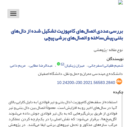
Toggle
vigation
بررسی عددی اتصال‌های کامپوزیت تشکیل شده از دال‌های
بتنی پیش‌ساخته و اتصال‌های برشی پیچی
نوع مقاله : پژوهشی
نویسندگان
شمیم طقیانی اسفرجانی
مهران زینلیان
عبدالرضا عطایی
مریم داعی
دانشکده ی مهندسی عمران و حمل و نقل، دانشگاه اصفهان
10.24200/J30.2021.56583.2840
چکیده
استفاده از سقف‌های کامپوزیت (دال بتنی و تیر فولادی) به دلیل کارایی بالای
آنها در سال‌های اخیر رو به افزایش است. معمولاً اتصال بین دال بتنی و تیر
فولادی از طریق برش‌گیرهایی که به بال تیر فولادی جوش داده می‌شوند
)گل‌میخ‌ها(، برقرار می‌شود؛ که نقش اصلی را در یک‌پارچه کردن عملکرد
مرکب سازه‌های مذکور و تحمل نیروهای برشی ایفا می‌کنند. در پژوهش