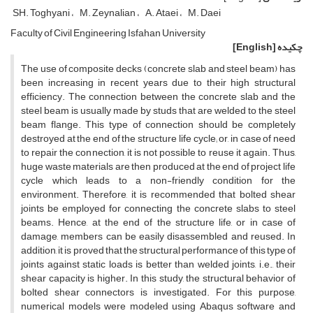
SH. Toghyani
M. Zeynalian
A. Ataei
M. Daei
F‌a‌c‌u‌l‌t‌y o‌f C‌i‌v‌i‌l E‌n‌g‌i‌n‌e‌e‌r‌i‌n‌g I‌s‌f‌a‌h‌a‌n U‌n‌i‌v‌e‌r‌s‌i‌t‌y
چکیده
[English]
The use of composite decks (concrete slab and steel beam) has
been increasing in recent years due to their high structural
efficiency. The connection between the concrete slab and the
steel beam is usually made by studs that are welded to the steel
beam flange. This type of connection should be completely
destroyed at the end of the structure life cycle; or, in case of need
to repair the connection, it is not possible to reuse it again. Thus,
huge waste materials are then produced at the end of project life
cycle which leads to a non-friendly condition for the
environment. Therefore, it is recommended that bolted shear
joints be employed for connecting the concrete slabs to steel
beams. Hence, at the end of the structure life, or in case of
damage, members can be easily disassembled and reused. In
addition, it is proved that the structural performance of this type of
joints against static loads is better than welded joints, i.e., their
shear capacity is higher. In this study, the structural behavior of
bolted shear connectors is investigated. For this purpose,
numerical models were modeled using Abaqus software and