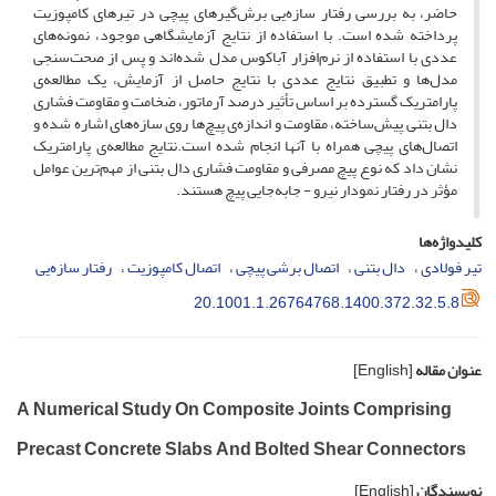
حاضر، به بررسی رفتار سازه‌یی برش‌گیرهای پیچی در تیرهای کامپوزیت
پرداخته شده است. با استفاده از نتایج آزمایشگاهی موجود، نمونه‌های
عددی با استفاده از نرم‌افزار آباکوس مدل شده‌اند و پس از صحت‌سنجی
مدل‌ها و تطبیق نتایج عددی با نتایج حاصل از آزمایش، یک مطالعه‌ی
پارامتریک گسترده بر اساس تأثیر درصد آرماتور، ضخامت و مقاومت فشاری
دال بتنی پیش‌ساخته، مقاومت و اندازه‌ی پیچ‌ها روی سازه‌های اشاره شده و
اتصال‌های پیچی همراه با آنها انجام شده است.نتایج مطالعه‌ی پارامتریک
نشان داد که نوع پیچ مصرفی و مقاومت فشاری دال بتنی از مهم‌ترین عوامل
مؤثر در رفتار نمودار نیرو - جابه‌جایی پیچ هستند.
کلیدواژه‌ها
تیر فولادی
دال بتنی
اتصال برشی پیچی
اتصال کامپوزیت
رفتار سازه‌یی
20.1001.1.26764768.1400.372.32.5.8
عنوان مقاله
[English]
A Numerical Study On Composite Joints Comprising
Precast Concrete Slabs And Bolted Shear Connectors
نویسندگان
[English]