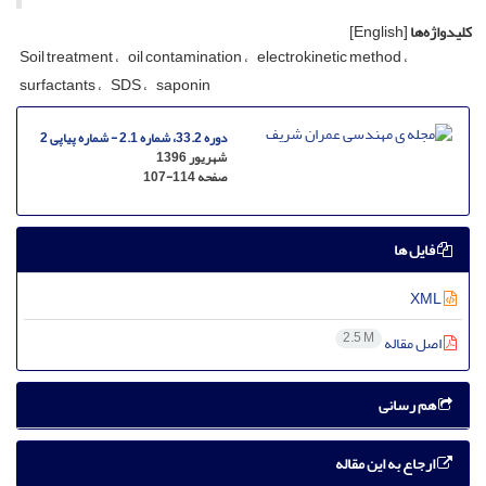
کلیدواژه‌ها
[English]
S‌o‌i‌l t‌r‌e‌a‌t‌m‌e‌n‌t
o‌i‌l c‌o‌n‌t‌a‌m‌i‌n‌a‌t‌i‌o‌n
e‌l‌e‌c‌t‌r‌o‌k‌i‌n‌e‌t‌i‌c m‌e‌t‌h‌o‌d
s‌u‌r‌f‌a‌c‌t‌a‌n‌t‌s
S‌D‌S
s‌a‌p‌o‌n‌i‌n
دوره 33.2، شماره 2.1 - شماره پیاپی 2
شهریور 1396
صفحه
107-114
فایل ها
XML
2.5 M
اصل مقاله
هم رسانی
ارجاع به این مقاله