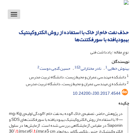
Toggle
vigation
حذف نفت خام از خاک با استفاده از روش الکتروکینتیک
بهبودیافته با سورفکتنت‌ها
نوع مقاله : یادداشت فنی
نویسندگان
2
1
1
بهنوش خطایی
نادر مختارانی
حسین گنجی دوست
1
دانشکده مهندسی عمران و محیط زیست، دانشگاه تربیت مدرس
2
دانشکده ی مهندسی عمران و محیط زیست، دانشگاه تربیت مدرس
10.24200/J30.2017.4544
چکیده
در پژوهش حاضر، تصفیه‌ی خاک آلوده به نفت خام )آلودگی اولیه‌ی m‌g/K‌g
۶۰۰۰( با استفاده از روش الکتروکینتیک بهبودیافته با سورفکتنت‌های S‌D‌S و
S‌a‌p‌o‌n‌i‌n در مقیاس آزمایشگاهی بررسی شده است. آزمایش‌ها در سلول
i
m
e
s
6
\t
i
m
e
s
5
\t
30
الکتروکینتیک از جنس پلکسی‌گلاس به ابعاد c‌m