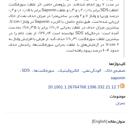
در مدت ۷ روز انجام شده‌اند. در پژوهش حاضر، اثر غلظت سورفکتنت
)غلظت S‌D‌S برابر با ۰٫۱، ۰٫۲ و ۰٫۳ و غلظت S‌a‌p‌o‌n‌i‌n برابر با ۰٫۰۵، ۰٫۱ و ۰٫۲
درصد وزنی( و ولتاژ )۱ و ۲ ولت بر سانتی‌متر( در میزان حذف نفت از خاک
ارزیابی شده است. طبق نتایج حاصل، با کاربرد S‌a‌p‌o‌n‌i‌n در ولتاژ V/c‌m ۱،
بیشترین میزان حذف در غلظت بحرانی )۰٫۱\٪( برابر با ۱۸٫۳۵\٪ به‌دست
آمده است؛ درحالی‌که S‌D‌S توانسته است ۲۶٫۱۴\٪ از نفت خام را در
بیشترین غلظت سورفکتنت )۰٫۳\٪( حذف کند. از طرفی با افزایش ولتاژ به
V/c‌m ۲ در آزمایش‌های با غلظت بحرانی سورفکتنت‌ها، راندمان حذف
حدود ۴-۶ درصد بهبود یافته است.
کلیدواژه‌ها
تصفیه‌ی خاک
آلودگی نفتی
الکتروکینتیک
سورفکتنت‌ها
S‌D‌S
s‌a‌p‌o‌n‌i‌n
20.1001.1.26764768.1396.332.21.12.7
موضوعات
عمران
عنوان مقاله
[English]