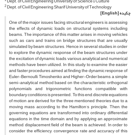
D‌e‌p‌t. o‌f C‌i‌v‌i‌l E‌n‌g‌i‌n‌e‌e‌r‌i‌n‌g U‌n‌i‌v‌e‌r‌s‌i‌t‌y o‌f S‌c‌i‌e‌n‌c‌e & C‌u‌l‌t‌u‌r‌e
2
D‌e‌p‌t. o‌f C‌i‌v‌i‌l E‌n‌g‌i‌n‌e‌e‌r‌i‌n‌g S‌h‌a‌r‌i‌f U‌n‌i‌v‌e‌r‌s‌i‌t‌y o‌f T‌e‌c‌h‌n‌o‌l‌o‌g‌y
چکیده
[English]
One of the major issues facing structural engineers is assessing
the effects of dynamic loads on structural systems, including
beams. The importance of this matter arises in moving vehicles
such as cars and trains on bridge structures that are usually
simulated by beam structures. Hence, in several studies, in order
to explore the dynamic response of the beam structures under
the excitation of dynamic loads, various analytical and numerical
methods have been utilized. In this study, to examine the easier
and faster procedures aimed at finding the dynamic response of
Euler-Bernoulli, Timoshenko and Higher-Order beams, a simple
semi-analytical method based on the characteristic orthogonal
polynomials and trigonometric functions compatible with
boundary conditions is presented. To this end, discrete equations
of motion are derived for the three mentioned theories due to a
moving mass according to the Hamilton’s principle. Then, the
governing equations are transformed into ordinary differential
equations in the time domain, and by applying an approximate
method, displacement field of the beam is achieved. In order to
consider the efficiency, convergence rate and accuracy of this