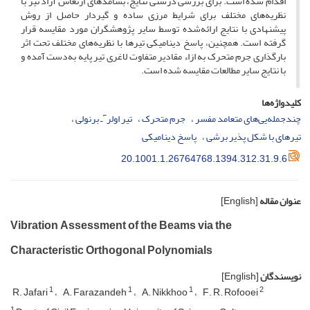
اقدام شده است. برای بررسی درستی نتایج، بسامدهای ارتعاش آزاد تیر با
نظریه‌های مختلف برای شرایط مرزی ساده و گیردار حاصل از روش
پیشنهادی با نتایج ارائه‌شده توسط سایر پژوهشگران مورد مقایسه قرار
گرفته است. همچنین، پاسخ دینامیکی تیرها با نظریه‌های مختلف تحت اثر
بارگذاری جرم متحرک به ازاء مقادیر متفاوت لاغری تیر پایه به‌دست آمده و
با نتایج سایر مطالعات مقایسه شده است.
کلیدواژه‌ها
چندجمله‌یی‌های متعامد مفسر
جرم متحرک
تیر اولرٓـ برنولی
تیرهای با شکل پذیر برشی
پاسخ دینامیکی
20.1001.1.26764768.1394.312.31.9.6
عنوان مقاله
[English]
Vibration Assessment of the Beams via the
Characteristic Orthogonal Polynomials
نویسندگان
[English]
1
1
1
2
R. Jafari
A. Farazandeh
A. Nikkhoo
F. R. Rofooei
1