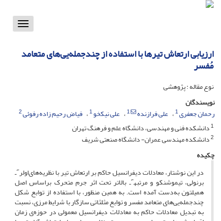
Toggle
vigation
ارزیابی ارتعاش تیرها با استفاده از چند‌جمله‌یی‌های متعامد
مُفسر
نوع مقاله : پژوهشی
نویسندگان
2
1
1
1
رحمان جعفری
علی فرازنده
علی نیکخو
فیاض رحیم زاده رفوئی
1
دانشکده فنی و مهندسی، دانشگاه علم و فرهنگ تهران
2
دانشکده مهندسی عمران- دانشگاه صنعتی شریف
چکیده
در این نوشتار، معادلات دیفرانسیل حاکم بر ارتعاش تیر با نظریه‌های‌اولرٓـ
برنولی، تیموشنکو و مرتبهٓـ بالاتر تحت اثر جرم متحرک براساس اصل
همیلتون به‌دست آمده است. به همین منظور، با استفاده از توابع شکل
چندجمله‌یی‌های متعامد مفسر و توابع مثلثاتی سازگار با شرایط مرزی، نسبت
به تبدیل معادلات حاکم به معادلات دیفرانسیل معمولی در حوزه‌ی زمان