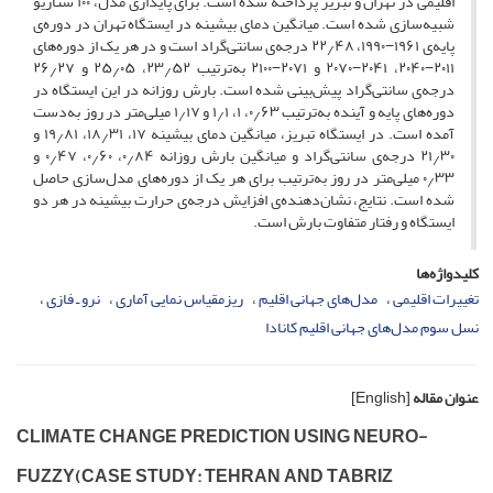
اقلیمی در تهران و تبریز پرداخته شده است. برای پایداری مدل، ۱۰۰ سناریو
شبیه‌سازی شده است. میانگین دمای بیشینه در ایستگاه تهران در دوره‌ی
پایه‌ی ۱۹۶۱−۱۹۹۰، ۲۲٫۴۸ درجه‌ی سانتی‌گراد است و در هر یک از دوره‌های
۲۰۱۱−۲۰۴۰، ۲۰۴۱−۲۰۷۰ و ۲۰۷۱−۲۱۰۰ به‌ترتیب ۲۳٫۵۲، ۲۵٫۰۵ و ۲۶٫۲۷
درجه‌ی سانتی‌گراد پیش‌بینی شده است. بارش روزانه در این ایستگاه در
دوره‌های پایه و آینده به‌ترتیب ۰٫۶۳، ۱، ۱٫۱ و ۱٫۱۷ میلی‌متر در روز به‌دست
آمده است. در ایستگاه تبریز، میانگین دمای بیشینه ۱۷، ۱۸٫۳۱، ۱۹٫۸۱ و
۲۱٫۳۰ درجه‌ی سانتی‌گراد و میانگین بارش روزانه ۰٫۸۴، ۰٫۶۰، ۰٫۴۷ و
۰٫۳۳ میلی‌متر در روز به‌ترتیب برای هر یک از دوره‌های مدل‌سازی حاصل
شده است. نتایج، نشان‌دهنده‌ی افزایش درجه‌ی حرارت بیشینه در هر دو
ایستگاه و رفتار متفاوت بارش است.
کلیدواژه‌ها
تغییرات اقلیمی
مدل‌های جهانی اقلیم
ریزمقیاس نمایی آماری
نرو ـ فازی
نسل سوم مدل‌های جهانی اقلیم کانادا
عنوان مقاله
[English]
C‌L‌I‌M‌A‌T‌E C‌H‌A‌N‌G‌E P‌R‌E‌D‌I‌C‌T‌I‌O‌N U‌S‌I‌N‌G N‌E‌U‌R‌O-
F‌U‌Z‌Z‌Y(C‌A‌S‌E S‌T‌U‌D‌Y: T‌E‌H‌R‌A‌N A‌N‌D T‌A‌B‌R‌I‌Z