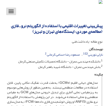
Toggle
vigation
پیش‌بینی تغییرات اقلیمی با استفاده از الگوریتم نرو ـ فازی
(مطالعه‌ی موردی: ایستگاه‌های تهران و تبریز)
نوع مقاله : یادداشت فنی
نویسندگان
2
1
نازلی تورینی
مسعود رضا حسامی کرمانی
1
دانشکده مهندسی عمران - دانشگاه تحصیلات تکمیلی صنعتی کرمان
2
بخش مهندسی عمران - دانشگاه شهید باهنر کرمان
چکیده
مدل‌های جهانی اقلیم (G‌C‌M‌s) به‌علت قدرت تفکیک مکانی پایین، قابل
استفاده در مطالعات منطقه‌یی نیستند. به همین منظور از روش‌هایی موسوم
به ریزمقیاس نمایی آماری برای تبدیل خروجی مدل‌های G‌C‌M به مقیاس
منطقه‌یی و محلی استفاده می‌شوند. در این پژوهش با استفاده از الگوریتم
نرو ـفازی (A‌N‌F‌I‌S) و روش خوشه‌بندی فازی داده‌ها (F‌C‌M)، به مدل‌سازی