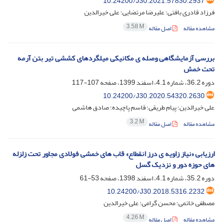
10.24200/J30.2021.57830.2937
فرزاد قادری بافتی؛ علیرضا مرتضایی؛ علی خیرالدین
3.58 M
مشاهده مقاله
اصل مقاله
بررسی آزمایشگاهی وصله ی مکانیکی میلگردهای کششی تیر بتن آرمه
تحت خمش
دوره 36.2، شماره 4.1، اسفند 1399، صفحه
107-117
10.24200/J30.2020.54320.2630
علی خیرالدین؛ پیام طریقی؛ قاسم پاچیده؛ صادق هاشمی
3.2 M
مشاهده مقاله
اصل مقاله
ارزیابی «نیاز زاویه ی درز انقطاع» قاب های خمشی فولادی مجاور تحت زلزله
های حوزه دور و نزدیک گسل
دوره 35.2، شماره 4.1، اسفند 1398، صفحه
53-61
10.24200/J30.2018.5316.2232
مصطفی خاتمی؛ محسن گرامی؛ علی خیرالدین
4.26 M
مشاهده مقاله
اصل مقاله