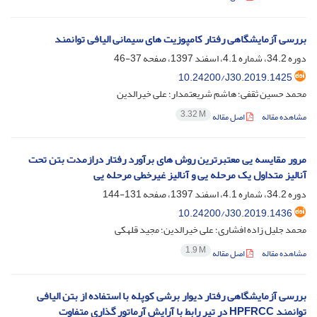
بررسی آزمایشگاهی رفتار کامپوزیت های سیمانی الیافی توانمند
دوره 34.2، شماره 4.1، اسفند 1397، صفحه
37-46
10.24200/J30.2019.1425
محمد حسین ثقفی؛ هاشم شریعتمدار؛ علی خیرالدین
3.32 M
مشاهده مقاله
اصل مقاله
مرور مقایسه یی معتبرترین روش های برآورد رفتار درازمدت بتن تحت
آنالیز متداول یک مرحله یی و آنالیز غیرخطی مرحله یی
دوره 34.2، شماره 4.1، اسفند 1397، صفحه
131-144
10.24200/J30.2019.1436
محمد جلیل زاده افشاری؛ علی خیرالدین؛ مجید قلهکی
1.9 M
مشاهده مقاله
اصل مقاله
بررسی آزمایشگاهی رفتار دیوار برشی کوپله با استفاده از بتن الیافی
توانمند HPFRCC در تیر رابط با آرایش آرماتور گذاری متفاوت