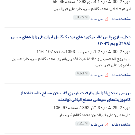
دوره 2-30، شماره 4.1، دی 1393، صفحه
45-55
ابراهیم امامی؛ محمدکاظم شربتدار؛ علی خیرالدین
10.75 M
مشاهده مقاله
اصل مقاله
مدل‌سازی پالس غالب رکوردهای نزدیک گسل ایران طی زلزله‌های طبس
(۱۹۷۸) و بم (۲۰۰۳)
دوره 2-30، شماره 1.2، اردیبهشت 1393، صفحه
107-116
سیدروح اله حسینی واعظ؛ غلامرضا قدرتی امیری؛ محمدکاظم شربتدار؛ حسین
نادرپور؛ علی خیرالدین
4.63 M
مشاهده مقاله
اصل مقاله
بررسی عددی افزایش ظرفیت باربری قاب بتن مسلح با استفاده از
کامپوزیت‌های سیمانی مسلح الیافی توانمند
دوره 2-29، شماره 3، آذر 1392، صفحه
97-106
علی همتی؛ علی خیرالدین؛ محمدکاظم شربتدار
7.21 M
مشاهده مقاله
اصل مقاله