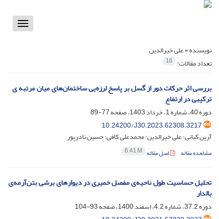
Toggle
vigation
نویسنده =
علی خیرالدین
16
تعداد مقالات:
بررسی اثر حرکات دور از گسل بر پاسخ لرزه‌یی ساختمان‌های میان مرتبه ی
ترکیبی در ارتفاع
دوره 40، شماره 1، خرداد 1403، صفحه
77-89
10.24200/J30.2023.62308.3217
آرین کیانی؛ علی خیرالدین؛ محمدعلی کافی؛ حسین نادرپور
6.41 M
مشاهده مقاله
اصل مقاله
تحلیل حساسیت طول ناحیه‌ی مفصل خمیری در دیوارهای برشی بتن‌آرمه‌ی
بالدار
دوره 37.2، شماره 4.2، اسفند 1400، صفحه
93-104