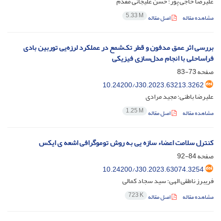
علیرضا حاجی پور؛ حسن علیجانی مقدم
5.33 M
مشاهده مقاله
اصل مقاله
بررسی اثر عمق مدفون و قطر تک‌شمع در عملکرد لرزه‌یی توربین بادی
فراساحلی با انجام مدل‌سازی فیزیکی
صفحه
73-83
10.24200/J30.2023.63213.3262
علیرضا باطنی؛ مجید مرادی
1.25 M
مشاهده مقاله
اصل مقاله
کنترل سلامت اعضاء سازه یی به روش توموگرافی اشعه ی ایکس
صفحه
84-92
10.24200/J30.2023.63074.3254
فریبرز ناطقی الهی؛ سید سجاد کمالی
723 K
مشاهده مقاله
اصل مقاله