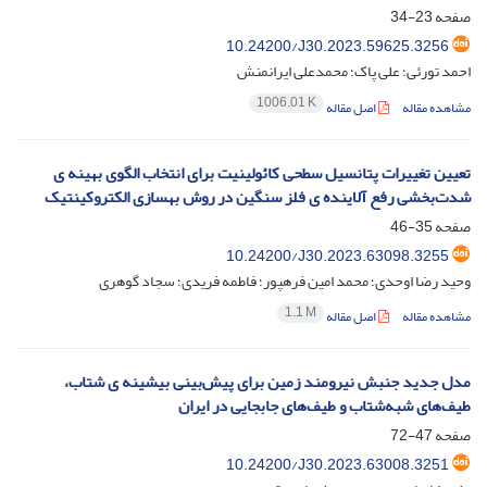
صفحه
23-34
10.24200/J30.2023.59625.3256
احمد تورئی؛ علی پاک؛ محمدعلی ایرانمنش
1006.01 K
مشاهده مقاله
اصل مقاله
تعیین تغییرات پتانسیل سطحی کائولینیت برای انتخاب الگوی بهینه ی
شدت‌بخشی رفع آلاینده ی فلز سنگین در روش بهسازی الکتروکینتیک
صفحه
35-46
10.24200/J30.2023.63098.3255
وحید رضا اوحدی؛ محمد امین فرهپور؛ فاطمه فریدی؛ سجاد گوهری
1.1 M
مشاهده مقاله
اصل مقاله
مدل جدید جنبش نیرومند زمین برای پیش‌‌بینی بیشینه ی شتاب،
طیف‌های شبه‌شتاب و طیف‌های جابجایی در ایران
صفحه
47-72
10.24200/J30.2023.63008.3251