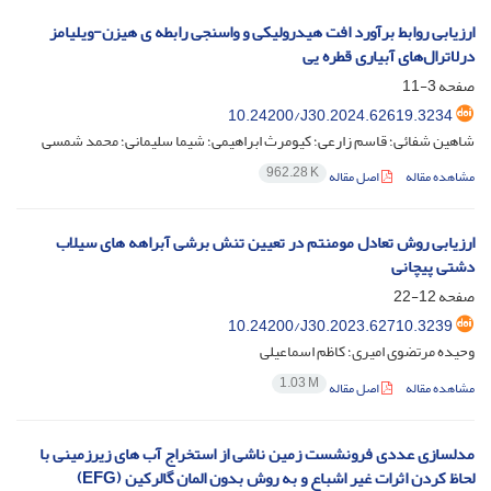
ارزیابی روابط برآورد افت هیدرولیکی و واسنجی رابطه ی هیزن-ویلیامز
درلاترال‌های آبیاری قطره یی
صفحه
3-11
10.24200/J30.2024.62619.3234
شاهین شفائی؛ قاسم زارعی؛ کیومرث ابراهیمی؛ شیما سلیمانی؛ محمد شمسی
962.28 K
مشاهده مقاله
اصل مقاله
ارزیابی روش تعادل مومنتم در تعیین تنش برشی آبراهه های سیلاب
دشتی پیچانی
صفحه
12-22
10.24200/J30.2023.62710.3239
وحیده مرتضوی امیری؛ کاظم اسماعیلی
1.03 M
مشاهده مقاله
اصل مقاله
مدلسازی عددی فرونشست زمین ناشی از استخراج آب های زیرزمینی با
لحاظ کردن اثرات غیر اشباع و به روش بدون المان گالرکین (EFG)