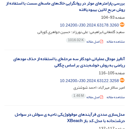
بررسی پارامترهای موثر در روانگرایی خاک‌های ماسه‌ای سست با استفاده از
روش مربع لاتین بهبودیافته
صفحه
93-104
10.24200/J30.2024.63178.3260
سعید گلمغانی ابراهیمی؛ علی نورزاد؛ حسین جواهری کوپائی
1016.02 K
مشاهده مقاله
اصل مقاله
آنالیز مودال عملیاتی خودکار سه مرحله‌ای با استفاده از حذف مودهای
ریاضی به روش خوشه‌بندی بر اساس چگالی
صفحه
105-116
10.24200/J30.2024.63122.3258
امیر سالار مهرآباد؛ احمد شوشتری
1.46 M
مشاهده مقاله
اصل مقاله
مدل‌سازی عددی فرآیندهای موفولوژیکی ناحیه ی سواش در سواحل
درشت‌دانه با مدل کد‌ باز XBeach
صفحه
117-137