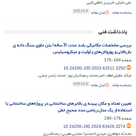
علی خلیلی؛ فریبرز ناطقی الهی
835.01 K
مشاهده مقاله
اصل مقاله
یادداشت فنی
بررسی مشخصات مکانیکی بلند مدت (3 ساله) بتن حاوی سنگ دانه ی
بازیافتی و پوزولان‌های زئولیت و میکروسیلیس
صفحه
164-175
10.24200/J30.2023.62511.3250
میلاد عقیلی لطف؛ امیرمحمد رمضانیان پور؛ محمد یاسر چمنی
846.61 K
مشاهده مقاله
اصل مقاله
تعیین تعداد و مکان بهینه ی بالابرهای ساختمانی در پروژه‌های ساختمانی با
استفاده از یک مدل ریاضی عدد صحیح خطی
صفحه
176-190
10.24200/J30.2024.63426.3274
محدثه جواهری؛ مهدی احمدنیا؛ مجتبی مغربی؛ رضا قنبری